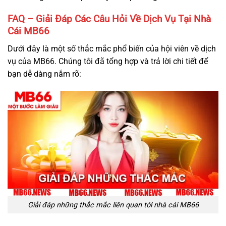
FAQ – Giải Đáp Các Câu Hỏi Về Dịch Vụ Tại Nhà
Cái MB66
Dưới đây là một số thắc mắc phổ biến của hội viên về dịch
vụ của MB66. Chúng tôi đã tổng hợp và trả lời chi tiết để
bạn dễ dàng nắm rõ:
Giải đáp những thắc mắc liên quan tới nhà cái MB66