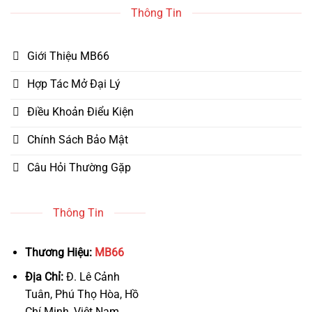
Thông Tin
Giới Thiệu MB66
Hợp Tác Mở Đại Lý
Điều Khoản Điểu Kiện
Chính Sách Bảo Mật
Câu Hỏi Thường Gặp
Thông Tin
Thương Hiệu:
MB66
Địa Chỉ:
Đ. Lê Cảnh
Tuân, Phú Thọ Hòa, Hồ
Chí Minh, Việt Nam