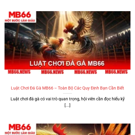
Luật Chơi Đá Gà MB66 – Toàn Bộ Các Quy Định Bạn Cần Biết
Luật chơi đá gà có vai trò quan trọng, hội viên cần đọc hiểu kỹ
[...]