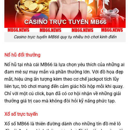
Casino trực tuyến MB66 quy tụ nhiều trò chơi kinh điển
Nổ hũ đổi thưởng
Nổ hũ tại nhà cái MB66 là lựa chọn yêu thích của những ai
đam mê sự may mắn và phần thưởng lớn. Với đồ họa đẹp
mắt, hiệu ứng ấn tượng kèm theo cơ chế jackpot tích lũy
liên tục, trò chơi mang đến cảm giác hồi hộp mỗi khi quay.
Chỉ với một cú click, bạn đã có cơ hội nhận về những giải
thưởng giá trị cao mà không đòi hỏi kỹ năng phức tạp.
Xổ số trực tuyến
Xổ số MB66 là thiên đường dành cho những tín đồ mê lô