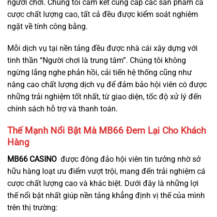
người chơi. Chúng tôi cam kết cung cấp các sản phẩm cá
cược chất lượng cao, tất cả đều được kiểm soát nghiêm
ngặt về tính công bằng.
Mỗi dịch vụ tại nền tảng đều được nhà cái xây dựng với
tinh thần “Người chơi là trung tâm”. Chúng tôi không
ngừng lắng nghe phản hồi, cải tiến hệ thống cũng như
nâng cao chất lượng dịch vụ để đảm bảo hội viên có được
những trải nghiệm tốt nhất, từ giao diện, tốc độ xử lý đến
chính sách hỗ trợ và thanh toán.
Thế Mạnh Nổi Bật Mà MB66 Đem Lại Cho Khách
Hàng
MB66 CASINO
được đông đảo hội viên tin tưởng nhờ sở
hữu hàng loạt ưu điểm vượt trội, mang đến trải nghiệm cá
cược chất lượng cao và khác biệt. Dưới đây là những lợi
thế nổi bật nhất giúp nền tảng khẳng định vị thế của mình
trên thị trường: