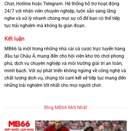
Chat, Hotline hoặc Telegram. Hệ thống hỗ trợ hoạt động
24/7 với nhân viên chuyên nghiệp, luôn sẵn sàng lắng
nghe và xử lý nhanh chóng mọi sự cố để bạn có thể tiếp
tục trải nghiệm mà không bị gián đoạn.
Kết luận
MB66 là một trong những nhà cái cá cược trực tuyến hàng
đầu tại Châu Á, mang đến cho hội viên kho trò chơi phong
phú, dịch vụ chuyên nghiệp và môi trường giải trí an toàn,
minh bạch. Với sự phát triển không ngừng về công nghệ và
chất lượng dịch vụ, chúng tôi cam kết sẽ tiếp tục mang đến
những trải nghiệm tốt nhất cho mọi người chơi.
Blog MB66 Mới Nhất