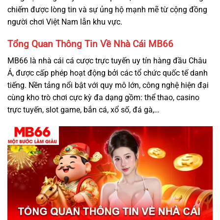
chiếm được lòng tin và sự ủng hộ mạnh mẽ từ cộng đồng
người chơi Việt Nam lẫn khu vực.
Tổng Quan Thông Tin Về Nhà Cái MB66
MB66 là nhà cái cá cược trực tuyến uy tín hàng đầu Châu
Á, được cấp phép hoạt động bởi các tổ chức quốc tế danh
tiếng. Nền tảng nổi bật với quy mô lớn, công nghệ hiện đại
cùng kho trò chơi cực kỳ đa dạng gồm: thể thao, casino
trực tuyến, slot game, bắn cá, xổ số, đá gà,…