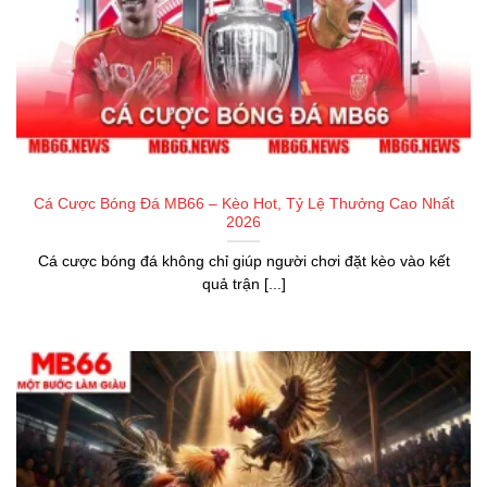
Cá Cược Bóng Đá MB66 – Kèo Hot, Tỷ Lệ Thưởng Cao Nhất
2026
Cá cược bóng đá không chỉ giúp người chơi đặt kèo vào kết
quả trận [...]