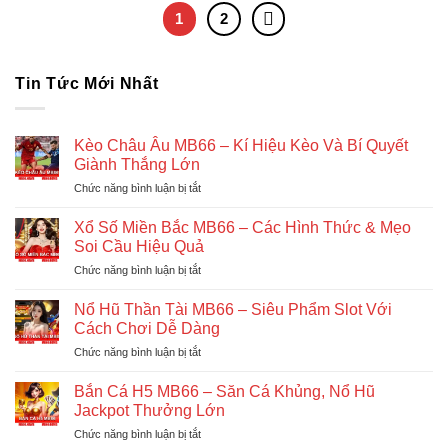
1
2
Tin Tức Mới Nhất
Kèo Châu Âu MB66 – Kí Hiệu Kèo Và Bí Quyết
Giành Thắng Lớn
ở
Chức năng bình luận bị tắt
Kèo
Châu
Xổ Số Miền Bắc MB66 – Các Hình Thức & Mẹo
Âu
Soi Cầu Hiệu Quả
MB66
ở
Chức năng bình luận bị tắt
–
Xổ
Kí
Số
Hiệu
Nổ Hũ Thần Tài MB66 – Siêu Phẩm Slot Với
Miền
Kèo
Cách Chơi Dễ Dàng
Bắc
Và
ở
Chức năng bình luận bị tắt
MB66
Bí
Nổ
–
Quyết
Hũ
Các
Bắn Cá H5 MB66 – Săn Cá Khủng, Nổ Hũ
Giành
Thần
Hình
Jackpot Thưởng Lớn
Thắng
Tài
Thức
Lớn
ở
Chức năng bình luận bị tắt
MB66
&