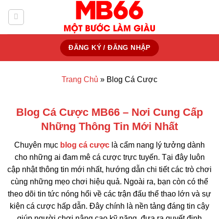
Bỏ
qua
nội
dung
ĐĂNG KÝ / ĐĂNG NHẬP
Trang Chủ
»
Blog Cá Cược
Blog Cá Cược MB66 – Nơi Cung Cấp
Những Thông Tin Mới Nhất
Chuyên mục
blog cá cược
là cẩm nang lý tưởng dành
cho những ai đam mê cá cược trực tuyến. Tại đây luôn
cập nhật thông tin mới nhất, hướng dẫn chi tiết các trò chơi
cùng những mẹo chơi hiệu quả. Ngoài ra, bạn còn có thể
theo dõi tin tức nóng hổi về các trận đấu thể thao lớn và sự
kiện cá cược hấp dẫn. Đây chính là nền tảng đáng tin cậy
giúp người chơi nâng cao kỹ năng, đưa ra quyết định