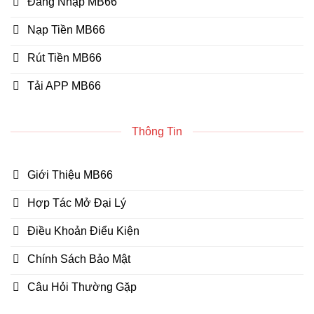
Đăng Nhập MB66
Nạp Tiền MB66
Rút Tiền MB66
Tải APP MB66
Thông Tin
Giới Thiệu MB66
Hợp Tác Mở Đại Lý
Điều Khoản Điểu Kiện
Chính Sách Bảo Mật
Câu Hỏi Thường Gặp