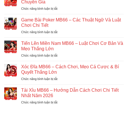
Hình
Chuyên Gia
Và
MB66
Cược
Đẫm
ở
Chức năng bình luận bị tắt
–
Phổ
Máu
Soi
Cách
Biến
Cầu
Đọc
Game Bài Poker MB66 – Các Thuật Ngữ Và Luật
Có
Xổ
Và
Chơi Chi Tiết
Tại
Số
Các
MB66
ở
Chức năng bình luận bị tắt
MB66
Hình
Game
–
Thức
Bài
Bật
Tiến Lên Miền Nam MB66 – Luật Chơi Cơ Bản Và
Cược
Poker
Mí
Mẹo Thắng Lớn
Phổ
MB66
Bí
Biến
ở
Chức năng bình luận bị tắt
–
Quyết
Tiến
Các
Chuẩn
Lên
Thuật
Xóc Đĩa MB66 – Cách Chơi, Mẹo Cá Cược & Bí
Từ
Miền
Ngữ
Quyết Thắng Lớn
Chuyên
Nam
Và
Gia
ở
Chức năng bình luận bị tắt
MB66
Luật
Xóc
–
Chơi
Đĩa
Luật
Tài Xỉu MB66 – Hướng Dẫn Cách Chơi Chi Tiết
Chi
MB66
Chơi
Nhất Năm 2026
Tiết
–
Cơ
ở
Chức năng bình luận bị tắt
Cách
Bản
Tài
Chơi,
Và
Xỉu
Mẹo
Mẹo
MB66
Cá
Thắng
–
Cược
Lớn
Hướng
&