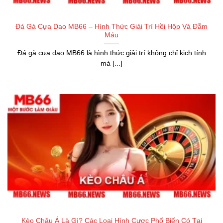
Đá Gà Cựa Dao MB66 – Hình Thức Giải Trí Hồi Hộp Và Đẫm
Máu
Đá gà cựa dao MB66 là hình thức giải trí không chỉ kịch tính
mà [...]
Kèo Châu Á Là Gì? Các Loại Hình Cược Phổ Biến Có Tại