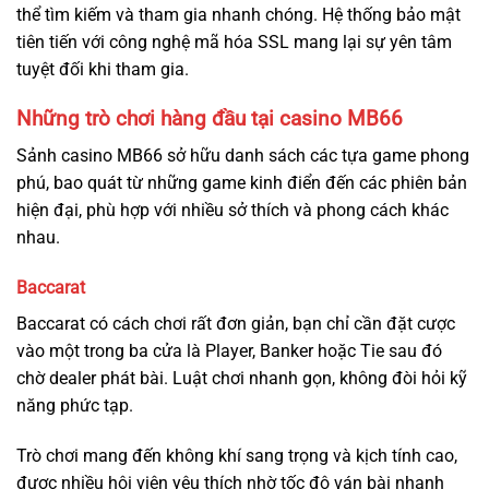
thể tìm kiếm và tham gia nhanh chóng. Hệ thống bảo mật
tiên tiến với công nghệ mã hóa SSL mang lại sự yên tâm
tuyệt đối khi tham gia.
Những trò chơi hàng đầu tại casino MB66
Sảnh casino MB66 sở hữu danh sách các tựa game phong
phú, bao quát từ những game kinh điển đến các phiên bản
hiện đại, phù hợp với nhiều sở thích và phong cách khác
nhau.
Baccarat
Baccarat có cách chơi rất đơn giản, bạn chỉ cần đặt cược
vào một trong ba cửa là Player, Banker hoặc Tie sau đó
chờ dealer phát bài. Luật chơi nhanh gọn, không đòi hỏi kỹ
năng phức tạp.
Trò chơi mang đến không khí sang trọng và kịch tính cao,
được nhiều hội viên yêu thích nhờ tốc độ ván bài nhanh