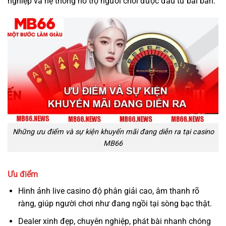
nghiệp và hệ thống hỗ trợ người chơi được đầu tư bài bản.
Những ưu điểm và sự kiện khuyến mãi đang diễn ra tại casino
MB66
Ưu điểm
Hình ảnh live casino độ phân giải cao, âm thanh rõ
ràng, giúp người chơi như đang ngồi tại sòng bạc thật.
Dealer xinh đẹp, chuyên nghiệp, phát bài nhanh chóng