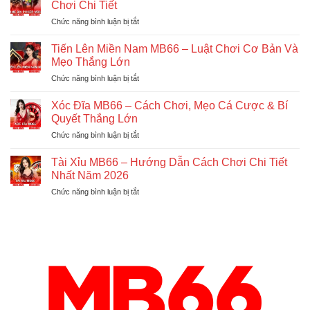
Và
Chơi Chi Tiết
Tại
Số
Các
MB66
ở
Chức năng bình luận bị tắt
MB66
Hình
Game
–
Thức
Bài
Bật
Tiến Lên Miền Nam MB66 – Luật Chơi Cơ Bản Và
Cược
Poker
Mí
Mẹo Thắng Lớn
Phổ
MB66
Bí
Biến
ở
Chức năng bình luận bị tắt
–
Quyết
Tiến
Các
Chuẩn
Lên
Thuật
Xóc Đĩa MB66 – Cách Chơi, Mẹo Cá Cược & Bí
Từ
Miền
Ngữ
Quyết Thắng Lớn
Chuyên
Nam
Và
Gia
ở
Chức năng bình luận bị tắt
MB66
Luật
Xóc
–
Chơi
Đĩa
Luật
Tài Xỉu MB66 – Hướng Dẫn Cách Chơi Chi Tiết
Chi
MB66
Chơi
Nhất Năm 2026
Tiết
–
Cơ
ở
Chức năng bình luận bị tắt
Cách
Bản
Tài
Chơi,
Và
Xỉu
Mẹo
Mẹo
MB66
Cá
Thắng
–
Cược
Lớn
Hướng
&
Dẫn
Bí
Cách
Quyết
Chơi
Thắng
Chi
Lớn
Tiết