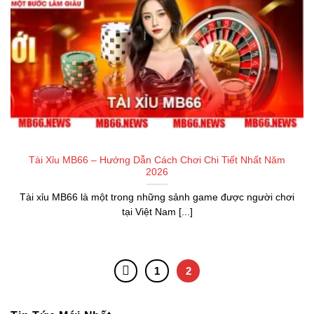
Tài Xỉu MB66 – Hướng Dẫn Cách Chơi Chi Tiết Nhất Năm
2026
Tài xỉu MB66 là một trong những sảnh game được người chơi
tại Việt Nam [...]
1
2