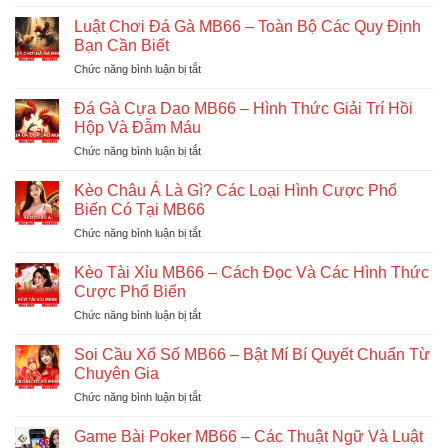
Cá
Săn
Cách
Cược
Cá
Luật Chơi Đá Gà MB66 – Toàn Bộ Các Quy Định
Chơi
Bóng
Khủng,
Bạn Cần Biết
Dễ
Đá
Nổ
Dàng
ở
Chức năng bình luận bị tắt
MB66
Hũ
Luật
–
Jackpot
Chơi
Kèo
Đá Gà Cựa Dao MB66 – Hình Thức Giải Trí Hồi
Thưởng
Đá
Hot,
Hộp Và Đẫm Máu
Lớn
Gà
Tỷ
ở
Chức năng bình luận bị tắt
MB66
Lệ
Đá
–
Thưởng
Gà
Toàn
Kèo Châu Á Là Gì? Các Loại Hình Cược Phổ
Cao
Cựa
Bộ
Biến Có Tại MB66
Nhất
Dao
Các
2026
ở
Chức năng bình luận bị tắt
MB66
Quy
Kèo
–
Định
Châu
Hình
Kèo Tài Xỉu MB66 – Cách Đọc Và Các Hình Thức
Bạn
Á
Thức
Cược Phổ Biến
Cần
Là
Giải
Biết
ở
Chức năng bình luận bị tắt
Gì?
Trí
Kèo
Các
Hồi
Tài
Loại
Soi Cầu Xổ Số MB66 – Bật Mí Bí Quyết Chuẩn Từ
Hộp
Xỉu
Hình
Chuyên Gia
Và
MB66
Cược
Đẫm
ở
Chức năng bình luận bị tắt
–
Phổ
Máu
Soi
Cách
Biến
Cầu
Đọc
Game Bài Poker MB66 – Các Thuật Ngữ Và Luật
Có
Xổ