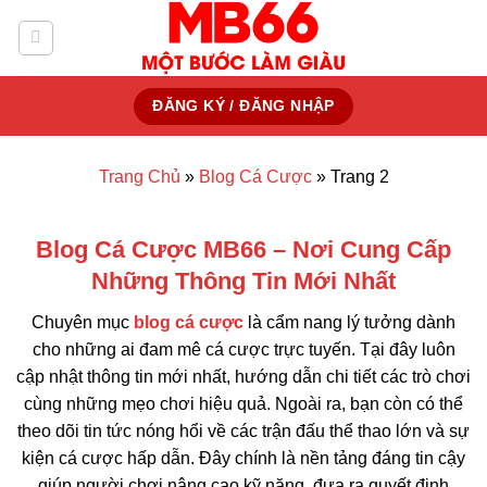
Bỏ
qua
nội
dung
ĐĂNG KÝ / ĐĂNG NHẬP
Trang Chủ
»
Blog Cá Cược
»
Trang 2
Blog Cá Cược MB66 – Nơi Cung Cấp
Những Thông Tin Mới Nhất
Chuyên mục
blog cá cược
là cẩm nang lý tưởng dành
cho những ai đam mê cá cược trực tuyến. Tại đây luôn
cập nhật thông tin mới nhất, hướng dẫn chi tiết các trò chơi
cùng những mẹo chơi hiệu quả. Ngoài ra, bạn còn có thể
theo dõi tin tức nóng hổi về các trận đấu thể thao lớn và sự
kiện cá cược hấp dẫn. Đây chính là nền tảng đáng tin cậy
giúp người chơi nâng cao kỹ năng, đưa ra quyết định