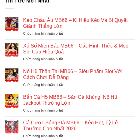
Tin Tức Mới Nhất
Kèo Châu Âu MB66 – Kí Hiệu Kèo Và Bí Quyết
Giành Thắng Lớn
ở
Chức năng bình luận bị tắt
Kèo
Châu
Xổ Số Miền Bắc MB66 – Các Hình Thức & Mẹo
Âu
Soi Cầu Hiệu Quả
MB66
ở
Chức năng bình luận bị tắt
–
Xổ
Kí
Số
Hiệu
Nổ Hũ Thần Tài MB66 – Siêu Phẩm Slot Với
Miền
Kèo
Cách Chơi Dễ Dàng
Bắc
Và
ở
Chức năng bình luận bị tắt
MB66
Bí
Nổ
–
Quyết
Hũ
Các
Bắn Cá H5 MB66 – Săn Cá Khủng, Nổ Hũ
Giành
Thần
Hình
Jackpot Thưởng Lớn
Thắng
Tài
Thức
Lớn
ở
Chức năng bình luận bị tắt
MB66
&
Bắn
–
Mẹo
Cá
Siêu
Cá Cược Bóng Đá MB66 – Kèo Hot, Tỷ Lệ
Soi
H5
Phẩm
Thưởng Cao Nhất 2026
Cầu
MB66
Slot
Hiệu
ở
Chức năng bình luận bị tắt
–
Với
Quả